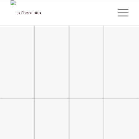
CAFETERÍA &
SANDWICHES &
PICADAS &
PANQUEQUES
PASTELERÍA
HAMBURGUESAS
CAZUELAS
AVES, CARNES &
POSTRES &
MINUTAS
PASTAS & SALSAS
ENSALADAS
HELADOS